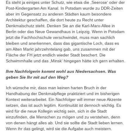
Es steht ja einiges unter Schutz, wie etwa die ,Seerose‘ oder der
Post-Kindergarten Am Kanal. In Potsdam wurde zu DDR-Zeiten
aber im Gegensatz zu anderen Städten kaum besondere
Architektur geschaffen, die dort heute zu Recht unter
Denkmalschutz steht. Denken Sie an die Karl-Marx-Allee in
Berlin oder das Neue Gewandhaus in Leipzig. Wenn in Potsdam
jetzt die Fachhochschule verschwindet, muss man sachlich
bleiben und anerkennen, dass das gigantische Loch, dass es
am Alten Markt jahrzehntelang gab, uns zusammen mit der
Fläche der FH jetzt endlich wieder Stadt beschert. Die
Schwimmhalle und das ,Minsk‘ hingegen hätte ich gern erhalten.
Ihre Nachfolgerin kommt wohl aus Niedersachsen. Was
geben Sie Ihr mit auf den Weg?
Ich wünsche mir, dass man keinen harten Bruch in der
Handhabung der Denkmalpflege praktiziert und im bisherigen
Kontext weiterarbeitet. Ein Nachfolger will immer neue Akzente
setzen, das ist auch legitim. Kontinuität ist dennoch wichtig. Es
wird für die neue Kollegin wichtig sein, sich in die Stadt
einzufinden, die Menschen zu mögen und zu verstehen, denn
von denen hängt alles ab. Und sie sollte die Stadt lieben lernen.
Wenn ihr das gelingt, wird sie die Aufgabe auch meistern.