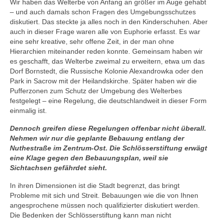
Wir haben das Welterbe von Anfang an größer im Auge gehabt
– und auch damals schon Fragen des Umgebungsschutzes
diskutiert. Das steckte ja alles noch in den Kinderschuhen. Aber
auch in dieser Frage waren alle von Euphorie erfasst. Es war
eine sehr kreative, sehr offene Zeit, in der man ohne
Hierarchien miteinander reden konnte. Gemeinsam haben wir
es geschafft, das Welterbe zweimal zu erweitern, etwa um das
Dorf Bornstedt, die Russische Kolonie Alexandrowka oder den
Park in Sacrow mit der Heilandskirche. Später haben wir die
Pufferzonen zum Schutz der Umgebung des Welterbes
festgelegt – eine Regelung, die deutschlandweit in dieser Form
einmalig ist.
Dennoch greifen diese Regelungen offenbar nicht überall.
Nehmen wir nur die geplante Bebauung entlang der
Nuthestraße im Zentrum-Ost. Die Schlösserstiftung erwägt
eine Klage gegen den Bebauungsplan, weil sie
Sichtachsen gefährdet sieht.
In ihren Dimensionen ist die Stadt begrenzt, das bringt
Probleme mit sich und Streit. Bebauungen wie die von Ihnen
angesprochene müssen noch qualifizierter diskutiert werden.
Die Bedenken der Schlösserstiftung kann man nicht