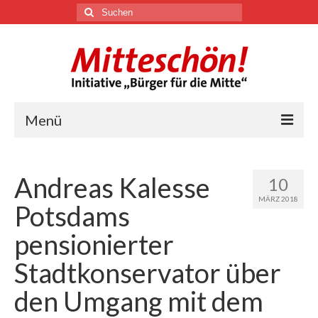
Suchen
nach:
Menü
🏛
Andreas Kalesse
10
Über uns
MÄRZ 2018
Potsdams
Themen
pensionierter
Stadtkonservator über
Youtube
den Umgang mit dem
Links