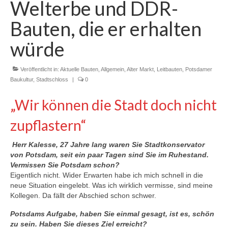
Welterbe und DDR-
Blog
Bauten, die er erhalten
Kontakt
würde
Veröffentlicht in:
Aktuelle Bauten
,
Allgemein
,
Alter Markt
,
Leitbauten
,
Potsdamer
Baukultur
,
Stadtschloss
|
0
„Wir können die Stadt doch nicht
zupflastern“
Herr Kalesse, 27 Jahre lang waren Sie Stadtkonservator
von Potsdam, seit ein paar Tagen sind Sie im Ruhestand.
Vermissen Sie Potsdam schon?
Eigentlich nicht. Wider Erwarten habe ich mich schnell in die
neue Situation eingelebt. Was ich wirklich vermisse, sind meine
Kollegen. Da fällt der Abschied schon schwer.
Potsdams Aufgabe, haben Sie einmal gesagt, ist es, schön
zu sein. Haben Sie dieses Ziel erreicht?