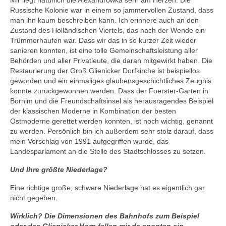
Mir liegt natürlich die Alexandrowka sehr am Herzen. Die
Russische Kolonie war in einem so jammervollen Zustand, dass
man ihn kaum beschreiben kann. Ich erinnere auch an den
Zustand des Holländischen Viertels, das nach der Wende ein
Trümmerhaufen war. Dass wir das in so kurzer Zeit wieder
sanieren konnten, ist eine tolle Gemeinschaftsleistung aller
Behörden und aller Privatleute, die daran mitgewirkt haben. Die
Restaurierung der Groß Glienicker Dorfkirche ist beispiellos
geworden und ein einmaliges glaubensgeschichtliches Zeugnis
konnte zurückgewonnen werden. Dass der Foerster-Garten in
Bornim und die Freundschaftsinsel als herausragendes Beispiel
der klassischen Moderne in Kombination der besten
Ostmoderne gerettet werden konnten, ist noch wichtig, genannt
zu werden. Persönlich bin ich außerdem sehr stolz darauf, dass
mein Vorschlag von 1991 aufgegriffen wurde, das
Landesparlament an die Stelle des Stadtschlosses zu setzen.
Und Ihre größte Niederlage?
Eine richtige große, schwere Niederlage hat es eigentlich gar
nicht gegeben.
Wirklich? Die Dimensionen des Bahnhofs zum Beispiel