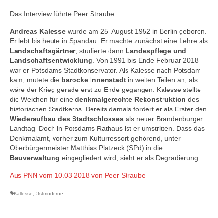
Das Interview führte Peer Straube
Andreas Kalesse
wurde am 25. August 1952 in Berlin geboren.
Er lebt bis heute in Spandau. Er machte zunächst eine Lehre als
Landschaftsgärtner
, studierte dann
Landespflege und
Landschaftsentwicklung
. Von 1991 bis Ende Februar 2018
war er Potsdams Stadtkonservator. Als Kalesse nach Potsdam
kam, mutete die
barocke Innenstadt
in weiten Teilen an, als
wäre der Krieg gerade erst zu Ende gegangen. Kalesse stellte
die Weichen für eine
denkmalgerechte Rekonstruktion
des
historischen Stadtkerns. Bereits damals fordert er als Erster den
Wiederaufbau des Stadtschlosses
als neuer Brandenburger
Landtag. Doch in Potsdams Rathaus ist er umstritten. Dass das
Denkmalamt, vorher zum Kulturressort gehörend, unter
Oberbürgermeister Matthias Platzeck (SPd) in die
Bauverwaltung
eingegliedert wird, sieht er als Degradierung.
Aus PNN vom 10.03.2018 von Peer Straube
Kallesse
,
Ostmoderne