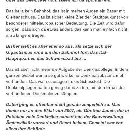
oder das Glienicker Horn fallen mir da spontan ein.
Das ist ja kein Bahnhof, das ist in meinen Augen ein Basar mit
Gleisanschluss. Das ist sicher keine Zier der Stadtbaukunst von
besonderer mitteleuropäischer Bedeutung. Die Zeit wird dafür
sorgen, dass sich da etwas ändert, das kann man einfach nicht
allzu lange ertragen.
Bisher sieht es aber eher so aus, als setze sich der
Gigantismus rund um den Bahnhof fort. Das ILB-
Hauptquartier, das Schwimmbad blu …
Das ist aber nicht mehr die Aufgabe der Denkmalpflege. In dem
ganzen Gebiet war ja so gut wie keine Denkmalsubstanz mehr
vorhanden. Das war sozusagen freies Schussfeld. Die
Denkmalpfleger hatten genug damit zu tun, um den Erhalt der
vorhandenen Denkmäler zu kämpfen.
Dabei ging es offenbar nicht gerade zimperlich zu. Man
denke nur an den Eklat von 2007, als Günther Jauch, der in
Potsdam viele Denkmäler saniert hat, der Bauverwaltung
Ämterwillkür vorwarf und Recht bekam. Gemeint war vor
allem Ihre Behörde.