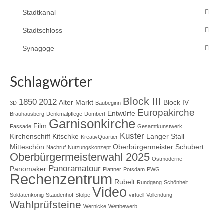
Stadtkanal
Stadtschloss
Synagoge
Schlagwörter
Block III
1850
2012
Alter Markt
Block IV
3D
Baubeginn
Europakirche
Entwürfe
Brauhausberg
Denkmalpflege
Dombert
Garnisonkirche
Film
Fassade
Gesamtkunstwerk
Kuster
Kirchenschiff
Kitschke
Langer Stall
KreativQuartier
Mitteschön
Oberbürgermeister Schubert
Nachruf
Nutzungskonzept
Oberbürgermeisterwahl 2025
Ostmoderne
Panoramatour
Panomaker
Plattner
Potsdam
PWG
Rechenzentrum
Rubelt
Rundgang
Schönheit
Video
Soldatenkönig
Staudenhof
Stolpe
virtuell
Vollendung
Wahlprüfsteine
Wernicke
Wettbewerb