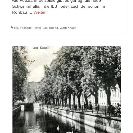
wie Potsdam! Beispiele gibt es genug, die neue
Schwimmhalle, die ILB oder auch der schon im
Rohbau …
Weiter
blu
,
Fassade
,
Hotel
,
ILB
,
Rubelt
,
Wagenhalle