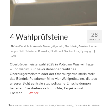
28
4 Wahlprüfsteine
JULI 2025
Veröffentlicht in:
Aktuelle Bauten
,
Allgemein
,
Alter Markt
,
Garnisonkirche
,
Langer Stall
,
Potsdamer Baukultur
,
Stadtkanal
,
Stadtschloss
,
Synagoge
|
0
Oberbürgermeisterwahl 2025 in Potsdam Was wir fragen
– und warum:Zur bevorstehenden Wahl des
Oberbürgermeisters oder der Oberbürgermeisterin stellt
das Bündnis Potsdamer Mitte vier Wahlprüfsteine, die aus
unserer Sicht zentrale stadtpolitische Entscheidungen
betreffen. Sie drehen sich um Orte, Projekte und
Themen, …
Weiter
Alexander Wietschel
,
Chaled-Uwe Said
,
Clemens Viehrig
,
Dirk Harder
,
Dr. Michael