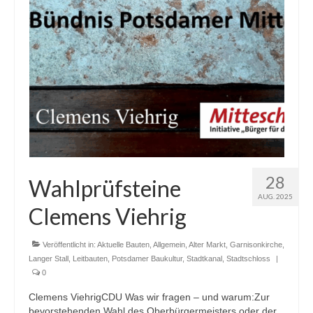
Blog
Kontakt
28
Wahlprüfsteine
AUG. 2025
Clemens Viehrig
Veröffentlicht in:
Aktuelle Bauten
,
Allgemein
,
Alter Markt
,
Garnisonkirche
,
Langer Stall
,
Leitbauten
,
Potsdamer Baukultur
,
Stadtkanal
,
Stadtschloss
|
0
Clemens ViehrigCDU Was wir fragen – und warum:Zur
bevorstehenden Wahl des Oberbürgermeisters oder der