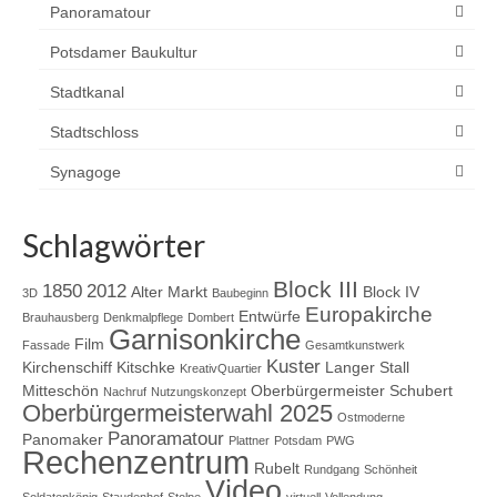
Panoramatour
Potsdamer Baukultur
Stadtkanal
Stadtschloss
Synagoge
Schlagwörter
Block III
1850
2012
Alter Markt
Block IV
3D
Baubeginn
Europakirche
Entwürfe
Brauhausberg
Denkmalpflege
Dombert
Garnisonkirche
Film
Fassade
Gesamtkunstwerk
Kuster
Kirchenschiff
Kitschke
Langer Stall
KreativQuartier
Mitteschön
Oberbürgermeister Schubert
Nachruf
Nutzungskonzept
Oberbürgermeisterwahl 2025
Ostmoderne
Panoramatour
Panomaker
Plattner
Potsdam
PWG
Rechenzentrum
Rubelt
Rundgang
Schönheit
Video