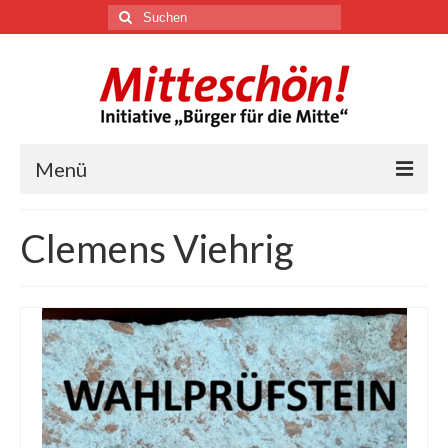
Suchen
nach:
Menü
🏛
Clemens Viehrig
Über uns
Themen
Youtube
Links