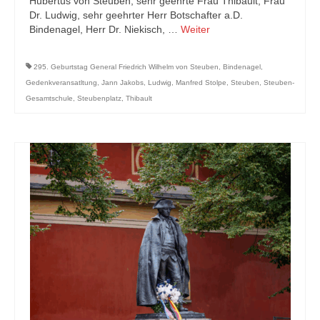
Hubertus von Steuben, sehr geehrte Frau Thibault, Frau
Dr. Ludwig, sehr geehrter Herr Botschafter a.D.
Bindenagel, Herr Dr. Niekisch, …
Weiter
295. Geburtstag General Friedrich Wilhelm von Steuben
,
Bindenagel
,
Gedenkveransatltung
,
Jann Jakobs
,
Ludwig
,
Manfred Stolpe
,
Steuben
,
Steuben-
Gesamtschule
,
Steubenplatz
,
Thibault