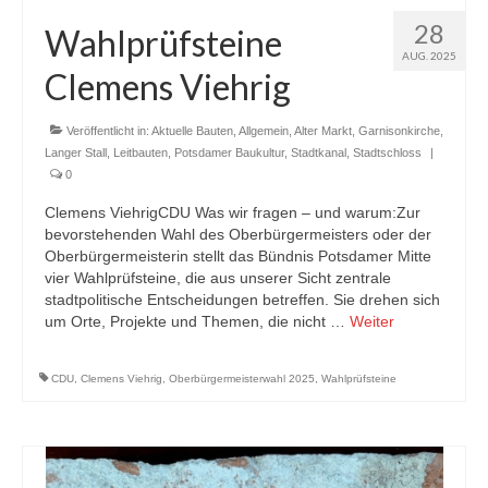
28
Wahlprüfsteine
AUG. 2025
Clemens Viehrig
Veröffentlicht in:
Aktuelle Bauten
,
Allgemein
,
Alter Markt
,
Garnisonkirche
,
Langer Stall
,
Leitbauten
,
Potsdamer Baukultur
,
Stadtkanal
,
Stadtschloss
|
0
Clemens ViehrigCDU Was wir fragen – und warum:Zur
bevorstehenden Wahl des Oberbürgermeisters oder der
Oberbürgermeisterin stellt das Bündnis Potsdamer Mitte
vier Wahlprüfsteine, die aus unserer Sicht zentrale
stadtpolitische Entscheidungen betreffen. Sie drehen sich
um Orte, Projekte und Themen, die nicht …
Weiter
CDU
,
Clemens Viehrig
,
Oberbürgermeisterwahl 2025
,
Wahlprüfsteine