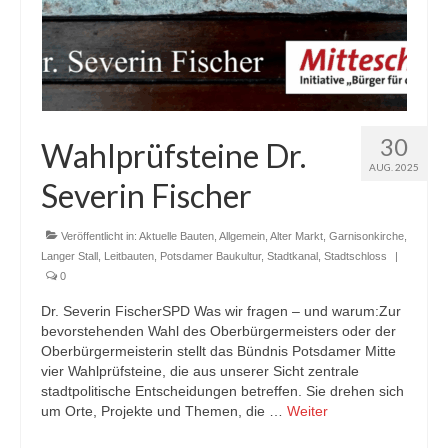
30
Wahlprüfsteine Dr.
AUG. 2025
Severin Fischer
Veröffentlicht in:
Aktuelle Bauten
,
Allgemein
,
Alter Markt
,
Garnisonkirche
,
Langer Stall
,
Leitbauten
,
Potsdamer Baukultur
,
Stadtkanal
,
Stadtschloss
|
0
Dr. Severin FischerSPD Was wir fragen – und warum:Zur
bevorstehenden Wahl des Oberbürgermeisters oder der
Oberbürgermeisterin stellt das Bündnis Potsdamer Mitte
vier Wahlprüfsteine, die aus unserer Sicht zentrale
stadtpolitische Entscheidungen betreffen. Sie drehen sich
um Orte, Projekte und Themen, die …
Weiter