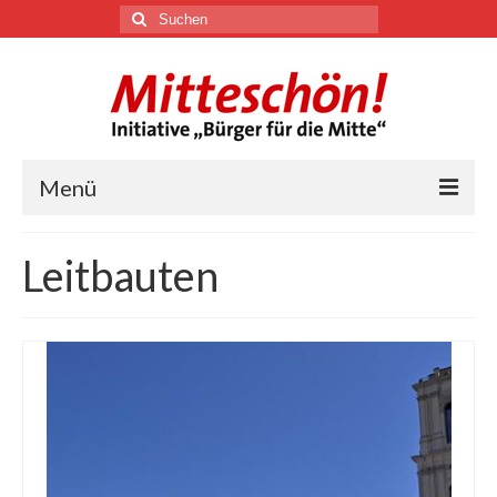
Suchen
nach:
Menü
🏛
Leitbauten
Über uns
Themen
Youtube
Links