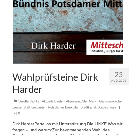
23
Wahlprüfsteine Dirk
AUG. 2025
Harder
Veröffentlicht in:
Aktuelle Bauten
,
Allgemein
,
Alter Markt
,
Garnisonkirche
,
Langer Stall
,
Leitbauten
,
Potsdamer Baukultur
,
Stadtkanal
,
Stadtschloss
|
0
Dirk HarderParteilos mit Unterstützung Die LINKE Was wir
fragen – und warum:Zur bevorstehenden Wahl des