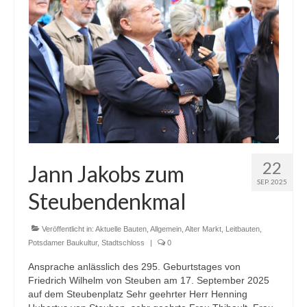
22
Jann Jakobs zum
SEP. 2025
Steubendenkmal
Veröffentlicht in:
Aktuelle Bauten
,
Allgemein
,
Alter Markt
,
Leitbauten
,
Potsdamer Baukultur
,
Stadtschloss
|
0
Ansprache anlässlich des 295. Geburtstages von
Friedrich Wilhelm von Steuben am 17. September 2025
auf dem Steubenplatz Sehr geehrter Herr Henning