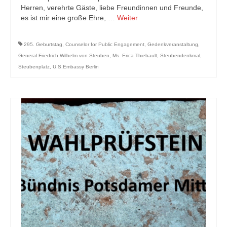
Herren, verehrte Gäste, liebe Freundinnen und Freunde,
es ist mir eine große Ehre, …
Weiter
295. Geburtstag
,
Counselor for Public Engagement
,
Gedenkveranstaltung
,
General Friedrich Wilhelm von Steuben
,
Ms. Erica Thiebault
,
Steubendenkmal
,
Steubenplatz
,
U.S.Embassy Berlin