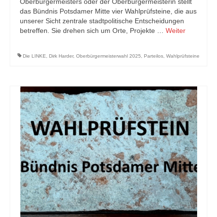
Oberbürgermeisters oder der Oberbürgermeisterin stellt
das Bündnis Potsdamer Mitte vier Wahlprüfsteine, die aus
unserer Sicht zentrale stadtpolitische Entscheidungen
betreffen. Sie drehen sich um Orte, Projekte …
Weiter
Die LINKE
,
Dirk Harder
,
Oberbürgermeisterwahl 2025
,
Parteilos
,
Wahlprüfsteine