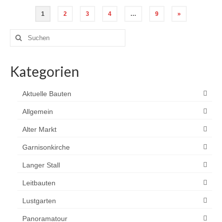
Seitennummerierung
1
2
3
4
…
9
»
der
Suchen
nach:
Beiträge
Kategorien
Aktuelle Bauten
Allgemein
Alter Markt
Garnisonkirche
Langer Stall
Leitbauten
Lustgarten
Panoramatour