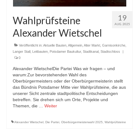
19
Wahlprüfsteine
AUG. 2025
Alexander Wietschel
Veröffentlicht in:
Aktuelle Bauten
,
Allgemein
,
Alter Markt
,
Garnisonkirche
,
Langer Stall
,
Leitbauten
,
Potsdamer Baukultur
,
Stadtkanal
,
Stadtschloss
|
0
Alexander WietschelDie Partei Was wir fragen – und
warum:Zur bevorstehenden Wahl des
Oberbürgermeisters oder der Oberbürgermeisterin stellt
das Bündnis Potsdamer Mitte vier Wahlprüfsteine, die aus
unserer Sicht zentrale stadtpolitische Entscheidungen
betreffen. Sie drehen sich um Orte, Projekte und
Themen, die …
Weiter
Alexander Wietschel
,
Die Partei
,
Oberbürgermeisterwahl 2025
,
Wahlprüfsteine