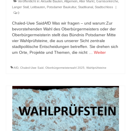
Veröffentlicht in:
Aktuelle Bauten
,
Allgemein
,
Alter Markt
,
Garnisonkirche
,
Langer Stall
,
Leitbauten
,
Potsdamer Baukultur
,
Stadtkanal
,
Stadtschloss
|
0
Chaled-Uwe SaidAfD Was wir fragen – und warum:Zur
bevorstehenden Wahl des Oberbürgermeisters oder der
Oberbürgermeisterin stellt das Bündnis Potsdamer Mitte
vier Wahlprüfsteine, die aus unserer Sicht zentrale
stadtpolitische Entscheidungen betreffen. Sie drehen sich
um Orte, Projekte und Themen, die nicht …
Weiter
AfD
,
Chaled-Uwe Said
,
Oberbürgermeisterwahl 2025
,
Wahlprüfsteine