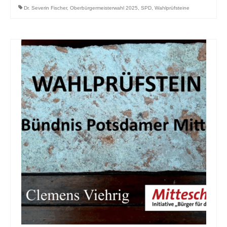
Dr. Severin Fischer
,
Oberbürgermeisterwahl 2025
,
SPD
,
Wahlprüfsteine