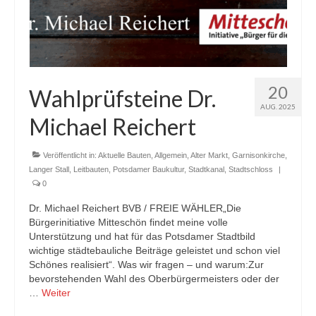
20
Wahlprüfsteine Dr.
AUG. 2025
Michael Reichert
Veröffentlicht in:
Aktuelle Bauten
,
Allgemein
,
Alter Markt
,
Garnisonkirche
,
Langer Stall
,
Leitbauten
,
Potsdamer Baukultur
,
Stadtkanal
,
Stadtschloss
|
0
Dr. Michael Reichert BVB / FREIE WÄHLER„Die
Bürgerinitiative Mitteschön findet meine volle
Unterstützung und hat für das Potsdamer Stadtbild
wichtige städtebauliche Beiträge geleistet und schon viel
Schönes realisiert“. Was wir fragen – und warum:Zur
bevorstehenden Wahl des Oberbürgermeisters oder der
…
Weiter