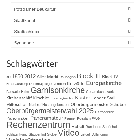
Potsdamer Baukultur
Stadtkanal
Stadtschloss
Synagoge
Schlagwörter
Block III
1850
2012
Alter Markt
Block IV
3D
Baubeginn
Europakirche
Entwürfe
Brauhausberg
Denkmalpflege
Dombert
Garnisonkirche
Film
Fassade
Gesamtkunstwerk
Kuster
Kirchenschiff
Kitschke
Langer Stall
KreativQuartier
Mitteschön
Oberbürgermeister Schubert
Nachruf
Nutzungskonzept
Oberbürgermeisterwahl 2025
Ostmoderne
Panoramatour
Panomaker
Plattner
Potsdam
PWG
Rechenzentrum
Rubelt
Rundgang
Schönheit
Video
Soldatenkönig
Staudenhof
Stolpe
virtuell
Vollendung