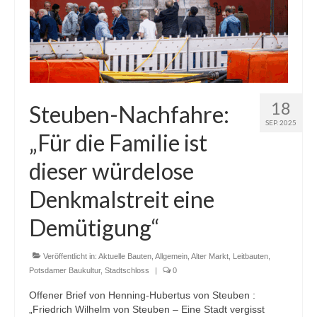
18
Steuben-Nachfahre:
SEP. 2025
„Für die Familie ist
dieser würdelose
Denkmalstreit eine
Demütigung“
Veröffentlicht in:
Aktuelle Bauten
,
Allgemein
,
Alter Markt
,
Leitbauten
,
Potsdamer Baukultur
,
Stadtschloss
|
0
Offener Brief von Henning-Hubertus von Steuben :
„Friedrich Wilhelm von Steuben – Eine Stadt vergisst