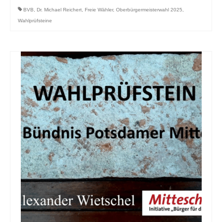
BVB
,
Dr. Michael Reichert
,
Freie Wähler
,
Oberbürgermeisterwahl 2025
,
Wahlprüfsteine