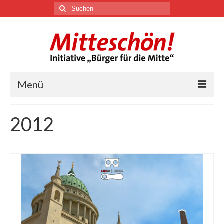
Suchen
nach:
Menü
🏛
2012
Über uns
Themen
Youtube
Links