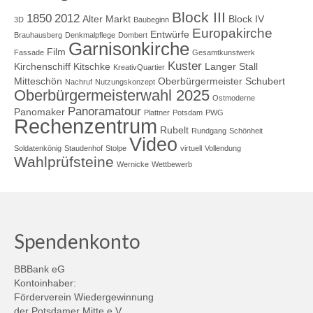
Block III
1850
2012
Alter Markt
Block IV
3D
Baubeginn
Europakirche
Entwürfe
Brauhausberg
Denkmalpflege
Dombert
Garnisonkirche
Film
Fassade
Gesamtkunstwerk
Kuster
Kirchenschiff
Kitschke
Langer Stall
KreativQuartier
Mitteschön
Oberbürgermeister Schubert
Nachruf
Nutzungskonzept
Oberbürgermeisterwahl 2025
Ostmoderne
Panoramatour
Panomaker
Plattner
Potsdam
PWG
Rechenzentrum
Rubelt
Rundgang
Schönheit
Video
Soldatenkönig
Staudenhof
Stolpe
virtuell
Vollendung
Wahlprüfsteine
Wernicke
Wettbewerb
Spendenkonto
BBBank eG
Kontoinhaber:
Förderverein Wiedergewinnung
der Potsdamer Mitte e.V.