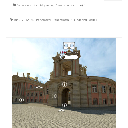
Veröffentlicht in:
Allgemein
,
Panoramatour
|
0
1850
,
2012
,
3D
,
Panomaker
,
Panoramatour
,
Rundgang
,
virtuell