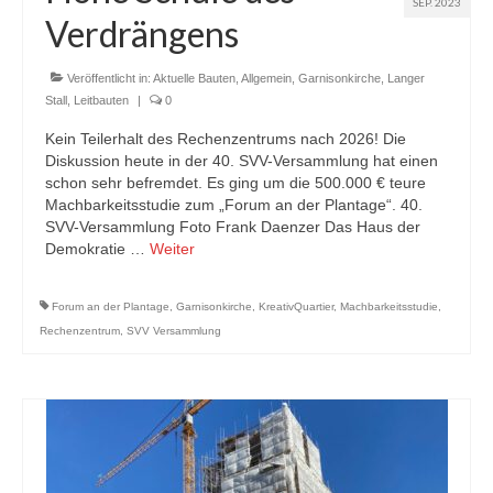
SEP. 2023
Verdrängens
Veröffentlicht in:
Aktuelle Bauten
,
Allgemein
,
Garnisonkirche
,
Langer
Stall
,
Leitbauten
|
0
Kein Teilerhalt des Rechenzentrums nach 2026! Die
Diskussion heute in der 40. SVV-Versammlung hat einen
schon sehr befremdet. Es ging um die 500.000 € teure
Machbarkeitsstudie zum „Forum an der Plantage“. 40.
SVV-Versammlung Foto Frank Daenzer Das Haus der
Demokratie …
Weiter
Forum an der Plantage
,
Garnisonkirche
,
KreativQuartier
,
Machbarkeitsstudie
,
Rechenzentrum
,
SVV Versammlung