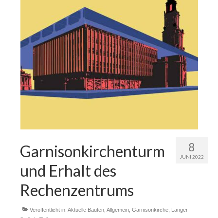
8
Garnisonkirchenturm
JUNI 2022
und Erhalt des
Rechenzentrums
Veröffentlicht in:
Aktuelle Bauten
,
Allgemein
,
Garnisonkirche
,
Langer