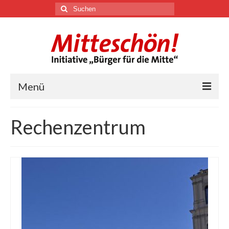
Suchen
nach:
Menü
🏛
Rechenzentrum
Über uns
Themen
Youtube
Links