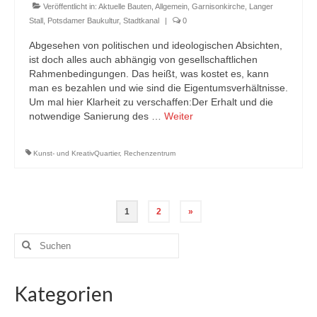
Veröffentlicht in:
Aktuelle Bauten
,
Allgemein
,
Garnisonkirche
,
Langer
Stall
,
Potsdamer Baukultur
,
Stadtkanal
|
0
Abgesehen von politischen und ideologischen Absichten,
ist doch alles auch abhängig von gesellschaftlichen
Rahmenbedingungen. Das heißt, was kostet es, kann
man es bezahlen und wie sind die Eigentumsverhältnisse.
Um mal hier Klarheit zu verschaffen:Der Erhalt und die
notwendige Sanierung des …
Weiter
Kunst- und KreativQuartier
,
Rechenzentrum
Seitennummerierung
1
2
»
der
Suchen
nach:
Beiträge
Kategorien