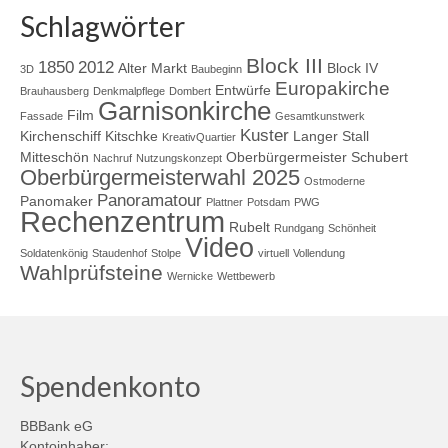
Schlagwörter
Block III
1850
2012
Alter Markt
Block IV
3D
Baubeginn
Europakirche
Entwürfe
Brauhausberg
Denkmalpflege
Dombert
Garnisonkirche
Film
Fassade
Gesamtkunstwerk
Kuster
Kirchenschiff
Kitschke
Langer Stall
KreativQuartier
Mitteschön
Oberbürgermeister Schubert
Nachruf
Nutzungskonzept
Oberbürgermeisterwahl 2025
Ostmoderne
Panoramatour
Panomaker
Plattner
Potsdam
PWG
Rechenzentrum
Rubelt
Rundgang
Schönheit
Video
Soldatenkönig
Staudenhof
Stolpe
virtuell
Vollendung
Wahlprüfsteine
Wernicke
Wettbewerb
Spendenkonto
BBBank eG
Kontoinhaber: