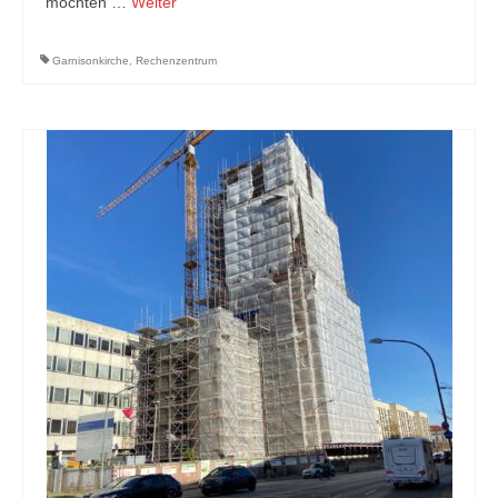
möchten …
Weiter
Garnisonkirche
,
Rechenzentrum