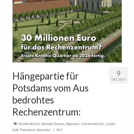
9
Hängepartie für
OKT. 2025
Potsdams vom Aus
bedrohtes
Rechenzentrum:
Veröffentlicht in:
Aktuelle Bauten
,
Allgemein
,
Garnisonkirche
,
Langer
Stall
,
Potsdamer Baukultur
|
0