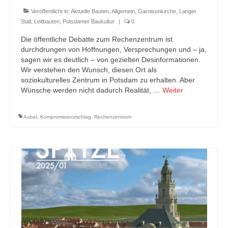
Veröffentlicht in:
Aktuelle Bauten
,
Allgemein
,
Garnisonkirche
,
Langer
Stall
,
Leitbauten
,
Potsdamer Baukultur
|
0
Die öffentliche Debatte zum Rechenzentrum ist
durchdrungen von Hoffnungen, Versprechungen und – ja,
sagen wir es deutlich – von gezielten Desinformationen.
Wir verstehen den Wunsch, diesen Ort als
soziokulturelles Zentrum in Potsdam zu erhalten. Aber
Wünsche werden nicht dadurch Realität, …
Weiter
Aubel
,
Kompromissvorschlag
,
Rechenzentrum