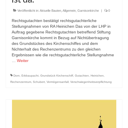
Veröffentlicht in:
Aktuelle Bauten
,
Allgemein
,
Garnisonkirche
|
0
Rechtsgutachten bestätigt rechtsgutachterliche
Stellungnahmen von RA Heinichen Das von der LHP in
Auftrag gegebene Rechtsgutachten betreffend Stiftung
Garnisonkirche kommt in Bezug auf Nichtübertragung
des Grundstückes des Kirchenschiffes und dem
Nichterhalt des Rechenzentrums zu den gleichen
Ergebnissen wie die rechtsgutachterliche Stellungnahme
…
Weiter
Dorn
,
Erbbaupacht
,
Grundstück Kirchenschiff
,
Gutachten
,
Heinichen
,
Rechenzentrum
,
Schubert
,
Vermögensanfall
,
Verschwiegenheitsverpflichtung