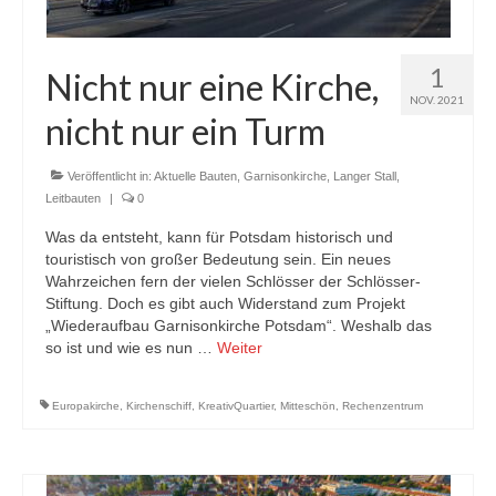
1
Nicht nur eine Kirche,
NOV. 2021
nicht nur ein Turm
Veröffentlicht in:
Aktuelle Bauten
,
Garnisonkirche
,
Langer Stall
,
Leitbauten
|
0
Was da entsteht, kann für Potsdam historisch und
touristisch von großer Bedeutung sein. Ein neues
Wahrzeichen fern der vielen Schlösser der Schlösser-
Stiftung. Doch es gibt auch Widerstand zum Projekt
„Wiederaufbau Garnisonkirche Potsdam“. Weshalb das
so ist und wie es nun …
Weiter
Europakirche
,
Kirchenschiff
,
KreativQuartier
,
Mitteschön
,
Rechenzentrum