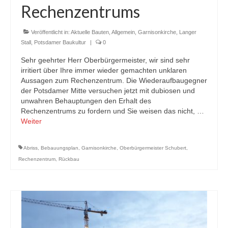
Rechenzentrums
Veröffentlicht in:
Aktuelle Bauten
,
Allgemein
,
Garnisonkirche
,
Langer
Stall
,
Potsdamer Baukultur
|
0
Sehr geehrter Herr Oberbürgermeister, wir sind sehr
irritiert über Ihre immer wieder gemachten unklaren
Aussagen zum Rechenzentrum. Die Wiederaufbaugegner
der Potsdamer Mitte versuchen jetzt mit dubiosen und
unwahren Behauptungen den Erhalt des
Rechenzentrums zu fordern und Sie weisen das nicht, …
Weiter
Abriss
,
Bebauungsplan
,
Garnisonkirche
,
Oberbürgermeister Schubert
,
Rechenzentrum
,
Rückbau