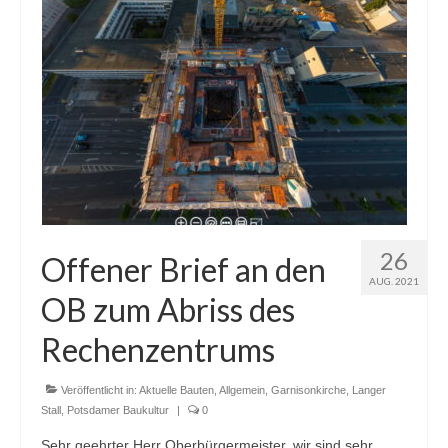
Blog
Kontakt
26
Offener Brief an den
AUG. 2021
OB zum Abriss des
Rechenzentrums
Veröffentlicht in:
Aktuelle Bauten
,
Allgemein
,
Garnisonkirche
,
Langer
Stall
,
Potsdamer Baukultur
|
0
Sehr geehrter Herr Oberbürgermeister, wir sind sehr