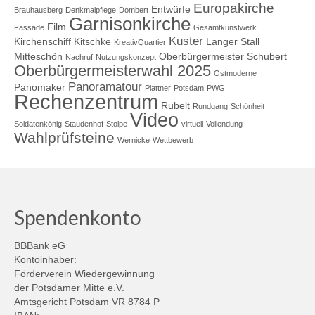
Europakirche
Entwürfe
Brauhausberg
Denkmalpflege
Dombert
Garnisonkirche
Film
Fassade
Gesamtkunstwerk
Kuster
Kirchenschiff
Kitschke
Langer Stall
KreativQuartier
Mitteschön
Oberbürgermeister Schubert
Nachruf
Nutzungskonzept
Oberbürgermeisterwahl 2025
Ostmoderne
Panoramatour
Panomaker
Plattner
Potsdam
PWG
Rechenzentrum
Rubelt
Rundgang
Schönheit
Video
Soldatenkönig
Staudenhof
Stolpe
virtuell
Vollendung
Wahlprüfsteine
Wernicke
Wettbewerb
Spendenkonto
BBBank eG
Kontoinhaber:
Förderverein Wiedergewinnung
der Potsdamer Mitte e.V.
Amtsgericht Potsdam VR 8784 P