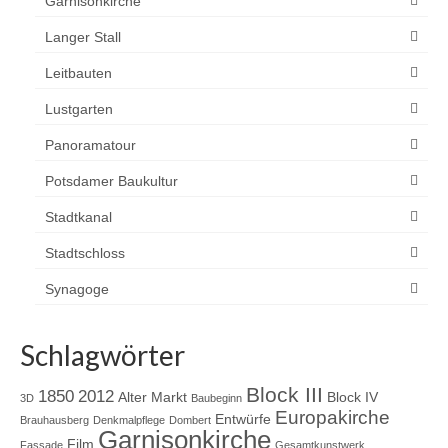
Garnisonkirche
Langer Stall
Leitbauten
Lustgarten
Panoramatour
Potsdamer Baukultur
Stadtkanal
Stadtschloss
Synagoge
Schlagwörter
Block III
1850
2012
Alter Markt
Block IV
3D
Baubeginn
Europakirche
Entwürfe
Brauhausberg
Denkmalpflege
Dombert
Garnisonkirche
Film
Fassade
Gesamtkunstwerk