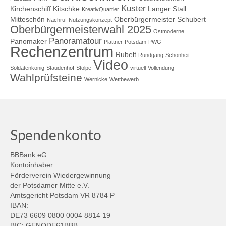
Kuster
Kirchenschiff
Kitschke
Langer Stall
KreativQuartier
Mitteschön
Oberbürgermeister Schubert
Nachruf
Nutzungskonzept
Oberbürgermeisterwahl 2025
Ostmoderne
Panoramatour
Panomaker
Plattner
Potsdam
PWG
Rechenzentrum
Rubelt
Rundgang
Schönheit
Video
Soldatenkönig
Staudenhof
Stolpe
virtuell
Vollendung
Wahlprüfsteine
Wernicke
Wettbewerb
Spendenkonto
BBBank eG
Kontoinhaber:
Förderverein Wiedergewinnung
der Potsdamer Mitte e.V.
Amtsgericht Potsdam VR 8784 P
IBAN:
DE73 6609 0800 0004 8814 19
BIC: GENODE61BBB