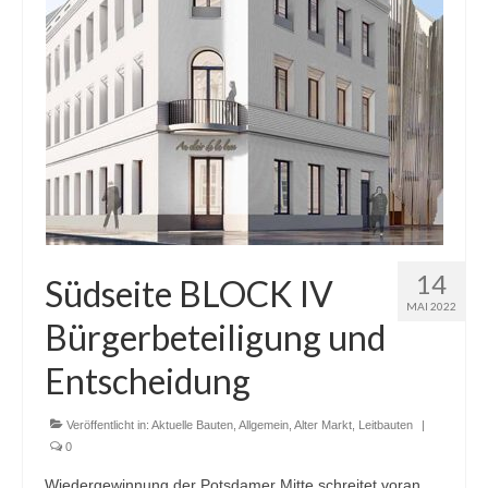
Blog
Kontakt
14
Südseite BLOCK IV
MAI 2022
Bürgerbeteiligung und
Entscheidung
Veröffentlicht in:
Aktuelle Bauten
,
Allgemein
,
Alter Markt
,
Leitbauten
|
0
Wiedergewinnung der Potsdamer Mitte schreitet voran.