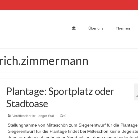
🏛
Über uns
Themen
ulrich.zimmermann
Plantage: Sportplatz oder
Stadtoase
Veröffentlicht in:
Langer Stall
|
0
Stellungnahme von Mitteschön zum Siegerentwurf für die Plantage
Siegerentwurf für die Plantage findet bei Mitteschön keine Begeist
denn er entspricht mehr einer Sportanlage, denn einem bedeuten