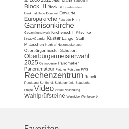
1850
2012
Alter Markt
3D
Baubeginn
Block III
Block IV
Brauhausberg
Entwürfe
Denkmalpflege
Dombert
Europakirche
Film
Fassade
Garnisonkirche
Kirchenschiff
Kitschke
Gesamtkunstwerk
Kuster
Langer Stall
KreativQuartier
Mitteschön
Nachruf
Nutzungskonzept
Oberbürgermeister Schubert
Oberbürgermeisterwahl
2025
Panomaker
Ostmoderne
Panoramatour
Plattner
Potsdam
PWG
Rechenzentrum
Rubelt
Rundgang
Schönheit
Soldatenkönig
Staudenhof
Video
Stolpe
virtuell
Vollendung
Wahlprüfsteine
Wernicke
Wettbewerb
Favoriten