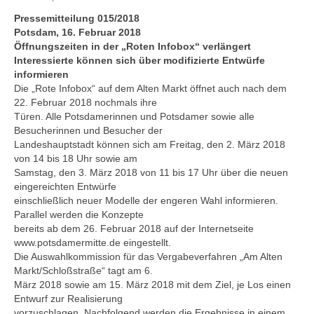
Blog
Pressemitteilung 015/2018
Potsdam, 16. Februar 2018
Kontakt
Öffnungszeiten in der „Roten Infobox“ verlängert
Interessierte können sich über modifizierte Entwürfe
informieren
Die „Rote Infobox“ auf dem Alten Markt öffnet auch nach dem
22. Februar 2018 nochmals ihre
Türen. Alle Potsdamerinnen und Potsdamer sowie alle
Besucherinnen und Besucher der
Landeshauptstadt können sich am Freitag, den 2. März 2018
von 14 bis 18 Uhr sowie am
Samstag, den 3. März 2018 von 11 bis 17 Uhr über die neuen
eingereichten Entwürfe
einschließlich neuer Modelle der engeren Wahl informieren.
Parallel werden die Konzepte
bereits ab dem 26. Februar 2018 auf der Internetseite
www.potsdamermitte.de eingestellt.
Die Auswahlkommission für das Vergabeverfahren „Am Alten
Markt/Schloßstraße“ tagt am 6.
März 2018 sowie am 15. März 2018 mit dem Ziel, je Los einen
Entwurf zur Realisierung
vorzuschlagen. Nachfolgend werden die Ergebnisse in einem