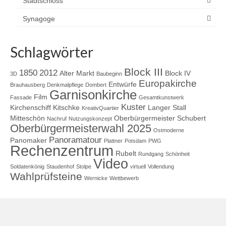
Stadtschloss
Synagoge
Schlagwörter
Block III
1850
2012
Alter Markt
Block IV
3D
Baubeginn
Europakirche
Entwürfe
Brauhausberg
Denkmalpflege
Dombert
Garnisonkirche
Film
Fassade
Gesamtkunstwerk
Kuster
Kirchenschiff
Kitschke
Langer Stall
KreativQuartier
Mitteschön
Oberbürgermeister Schubert
Nachruf
Nutzungskonzept
Oberbürgermeisterwahl 2025
Ostmoderne
Panoramatour
Panomaker
Plattner
Potsdam
PWG
Rechenzentrum
Rubelt
Rundgang
Schönheit
Video
Soldatenkönig
Staudenhof
Stolpe
virtuell
Vollendung
Wahlprüfsteine
Wernicke
Wettbewerb