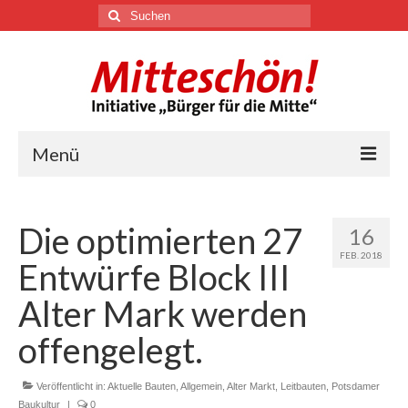
Suchen
nach:
Menü
🏛
Die optimierten 27
16
Über uns
FEB. 2018
Entwürfe Block III
Themen
Alter Mark werden
offengelegt.
Youtube
Veröffentlicht in:
Aktuelle Bauten
,
Allgemein
,
Alter Markt
,
Leitbauten
,
Potsdamer
Links
Baukultur
|
0