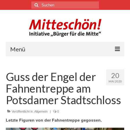
Suchen
nach:
Menü
🏛
Guss der Engel der
20
Über uns
MAI 2020
Fahnentreppe am
Themen
Potsdamer Stadtschloss
Veröffentlicht in:
Youtube
Allgemein
|
0
Letzte Figuren von der Fahnentreppe gegossen.
Links