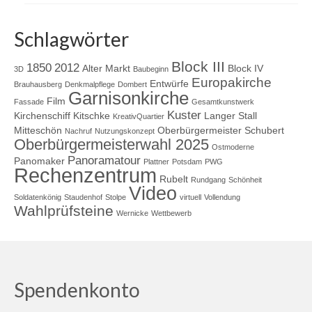
Schlagwörter
Block III
1850
2012
Alter Markt
Block IV
3D
Baubeginn
Europakirche
Entwürfe
Brauhausberg
Denkmalpflege
Dombert
Garnisonkirche
Film
Fassade
Gesamtkunstwerk
Kuster
Kirchenschiff
Kitschke
Langer Stall
KreativQuartier
Mitteschön
Oberbürgermeister Schubert
Nachruf
Nutzungskonzept
Oberbürgermeisterwahl 2025
Ostmoderne
Panoramatour
Panomaker
Plattner
Potsdam
PWG
Rechenzentrum
Rubelt
Rundgang
Schönheit
Video
Soldatenkönig
Staudenhof
Stolpe
virtuell
Vollendung
Wahlprüfsteine
Wernicke
Wettbewerb
Spendenkonto