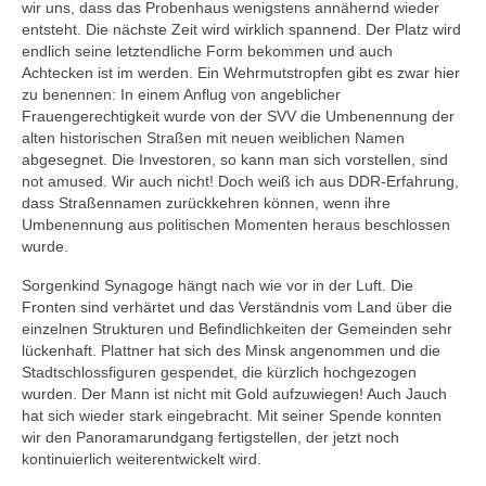
wir uns, dass das Probenhaus wenigstens annähernd wieder
entsteht. Die nächste Zeit wird wirklich spannend. Der Platz wird
endlich seine letztendliche Form bekommen und auch
Achtecken ist im werden. Ein Wehrmutstropfen gibt es zwar hier
zu benennen: In einem Anflug von angeblicher
Frauengerechtigkeit wurde von der SVV die Umbenennung der
alten historischen Straßen mit neuen weiblichen Namen
abgesegnet. Die Investoren, so kann man sich vorstellen, sind
not amused. Wir auch nicht! Doch weiß ich aus DDR-Erfahrung,
dass Straßennamen zurückkehren können, wenn ihre
Umbenennung aus politischen Momenten heraus beschlossen
wurde.
Sorgenkind Synagoge hängt nach wie vor in der Luft. Die
Fronten sind verhärtet und das Verständnis vom Land über die
einzelnen Strukturen und Befindlichkeiten der Gemeinden sehr
lückenhaft. Plattner hat sich des Minsk angenommen und die
Stadtschlossfiguren gespendet, die kürzlich hochgezogen
wurden. Der Mann ist nicht mit Gold aufzuwiegen! Auch Jauch
hat sich wieder stark eingebracht. Mit seiner Spende konnten
wir den Panoramarundgang fertigstellen, der jetzt noch
kontinuierlich weiterentwickelt wird.