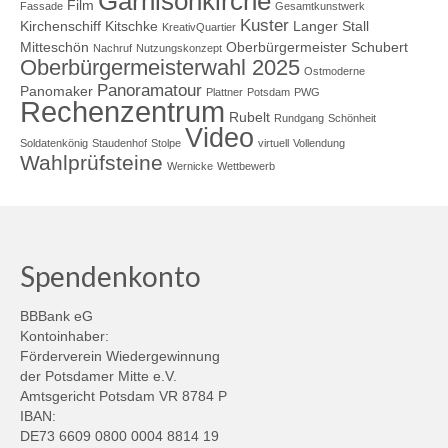
Garnisonkirche
Film
Fassade
Gesamtkunstwerk
Kuster
Kirchenschiff
Kitschke
Langer Stall
KreativQuartier
Mitteschön
Oberbürgermeister Schubert
Nachruf
Nutzungskonzept
Oberbürgermeisterwahl 2025
Ostmoderne
Panoramatour
Panomaker
Plattner
Potsdam
PWG
Rechenzentrum
Rubelt
Rundgang
Schönheit
Video
Soldatenkönig
Staudenhof
Stolpe
virtuell
Vollendung
Wahlprüfsteine
Wernicke
Wettbewerb
Spendenkonto
BBBank eG
Kontoinhaber:
Förderverein Wiedergewinnung
der Potsdamer Mitte e.V.
Amtsgericht Potsdam VR 8784 P
IBAN:
DE73 6609 0800 0004 8814 19