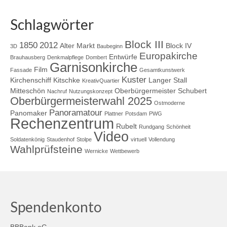
Schlagwörter
Block III
1850
2012
Alter Markt
Block IV
3D
Baubeginn
Europakirche
Entwürfe
Brauhausberg
Denkmalpflege
Dombert
Garnisonkirche
Film
Fassade
Gesamtkunstwerk
Kuster
Kirchenschiff
Kitschke
Langer Stall
KreativQuartier
Mitteschön
Oberbürgermeister Schubert
Nachruf
Nutzungskonzept
Oberbürgermeisterwahl 2025
Ostmoderne
Panoramatour
Panomaker
Plattner
Potsdam
PWG
Rechenzentrum
Rubelt
Rundgang
Schönheit
Video
Soldatenkönig
Staudenhof
Stolpe
virtuell
Vollendung
Wahlprüfsteine
Wernicke
Wettbewerb
Spendenkonto