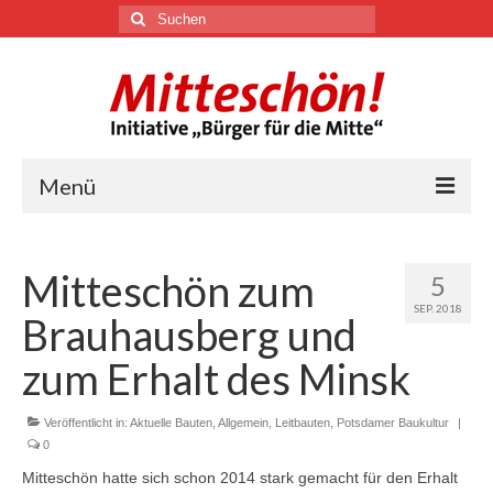
Suchen
nach:
Menü
🏛
Mitteschön zum
5
Über uns
SEP. 2018
Brauhausberg und
Themen
zum Erhalt des Minsk
Veröffentlicht in:
Youtube
Aktuelle Bauten
,
Allgemein
,
Leitbauten
,
Potsdamer Baukultur
|
0
Links
Mitteschön hatte sich schon 2014 stark gemacht für den Erhalt