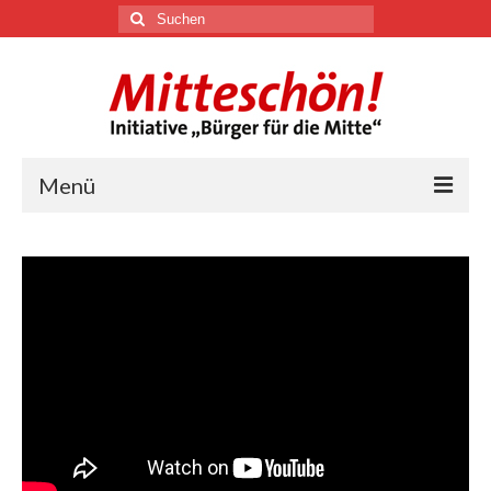
Suchen
nach:
Menü
🏛
Über uns
Themen
Youtube
Links