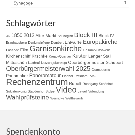
Synagoge
Schlagwörter
Block III
1850
2012
Alter Markt
Block IV
3D
Baubeginn
Europakirche
Entwürfe
Brauhausberg
Denkmalpflege
Dombert
Garnisonkirche
Film
Fassade
Gesamtkunstwerk
Kuster
Kirchenschiff
Kitschke
Langer Stall
KreativQuartier
Mitteschön
Oberbürgermeister Schubert
Nachruf
Nutzungskonzept
Oberbürgermeisterwahl 2025
Ostmoderne
Panoramatour
Panomaker
Plattner
Potsdam
PWG
Rechenzentrum
Rubelt
Rundgang
Schönheit
Video
Soldatenkönig
Staudenhof
Stolpe
virtuell
Vollendung
Wahlprüfsteine
Wernicke
Wettbewerb
Spendenkonto