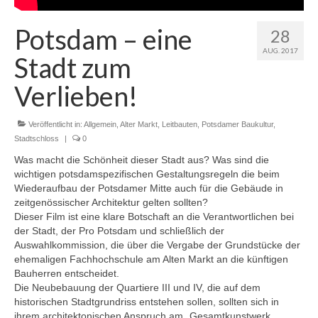
Blog
Potsdam – eine
28
Kontakt
AUG. 2017
Stadt zum
Verlieben!
Veröffentlicht in:
Allgemein
,
Alter Markt
,
Leitbauten
,
Potsdamer Baukultur
,
Stadtschloss
|
0
Was macht die Schönheit dieser Stadt aus? Was sind die
wichtigen potsdamspezifischen Gestaltungsregeln die beim
Wiederaufbau der Potsdamer Mitte auch für die Gebäude in
zeitgenössischer Architektur gelten sollten?
Dieser Film ist eine klare Botschaft an die Verantwortlichen bei
der Stadt, der Pro Potsdam und schließlich der
Auswahlkommission, die über die Vergabe der Grundstücke der
ehemaligen Fachhochschule am Alten Markt an die künftigen
Bauherren entscheidet.
Die Neubebauung der Quartiere III und IV, die auf dem
historischen Stadtgrundriss entstehen sollen, sollten sich in
ihrem architektonischen Anspruch am „Gesamtkunstwerk