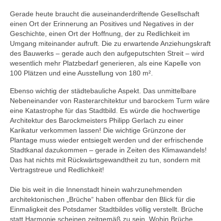
Gerade heute braucht die auseinanderdriftende Gesellschaft
einen Ort der Erinnerung an Positives und Negatives in der
Geschichte, einen Ort der Hoffnung, der zu Redlichkeit im
Umgang miteinander aufruft. Die zu erwartende Anziehungskraft
des Bauwerks – gerade auch den aufgeputschten Streit – wird
wesentlich mehr Platzbedarf generieren, als eine Kapelle von
100 Plätzen und eine Ausstellung von 180 m².
Ebenso wichtig der städtebauliche Aspekt. Das unmittelbare
Nebeneinander von Rasterarchitektur und barockem Turm wäre
eine Katastrophe für das Stadtbild. Es würde die hochwertige
Architektur des Barockmeisters Philipp Gerlach zu einer
Karikatur verkommen lassen! Die wichtige Grünzone der
Plantage muss wieder entsiegelt werden und der erfrischende
Stadtkanal dazukommen – gerade in Zeiten des Klimawandels!
Das hat nichts mit Rückwärtsgewandtheit zu tun, sondern mit
Vertragstreue und Redlichkeit!
Die bis weit in die Innenstadt hinein wahrzunehmenden
architektonischen „Brüche“ haben offenbar den Blick für die
Einmaligkeit des Potsdamer Stadtbildes völlig verstellt. Brüche
statt Harmonie scheinen zeitgemäß zu sein. Wohin Brüche