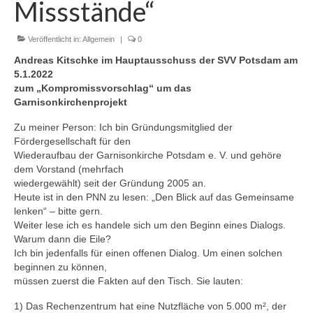
Missstände“
Blog
Veröffentlicht in:
Allgemein
|
0
Kontakt
Andreas Kitschke im Hauptausschuss der SVV Potsdam am
5.1.2022
zum „Kompromissvorschlag“ um das
Garnisonkirchenprojekt
Zu meiner Person: Ich bin Gründungsmitglied der
Fördergesellschaft für den
Wiederaufbau der Garnisonkirche Potsdam e. V. und gehöre
dem Vorstand (mehrfach
wiedergewählt) seit der Gründung 2005 an.
Heute ist in den PNN zu lesen: „Den Blick auf das Gemeinsame
lenken“ – bitte gern.
Weiter lese ich es handele sich um den Beginn eines Dialogs.
Warum dann die Eile?
Ich bin jedenfalls für einen offenen Dialog. Um einen solchen
beginnen zu können,
müssen zuerst die Fakten auf den Tisch. Sie lauten:
1) Das Rechenzentrum hat eine Nutzfläche von 5.000 m², der