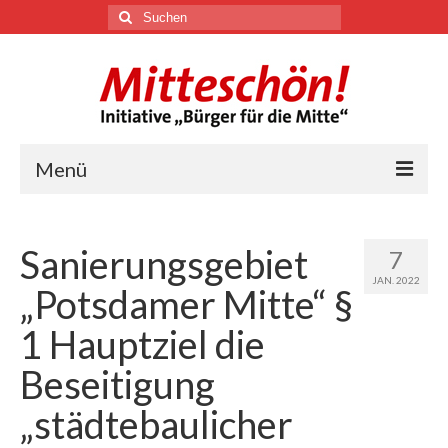
Suchen
nach:
Menü
🏛
Sanierungsgebiet
7
Über uns
JAN. 2022
„Potsdamer Mitte“ §
Themen
1 Hauptziel die
Beseitigung
Youtube
„städtebaulicher
Links