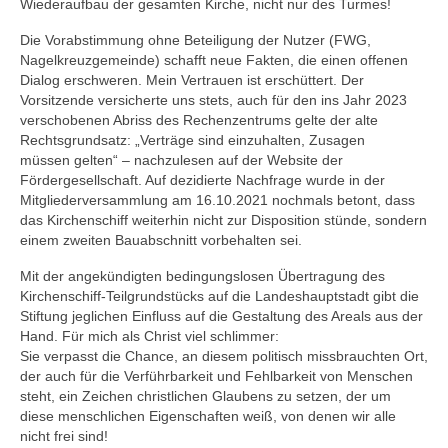
Wiederaufbau der gesamten Kirche, nicht nur des Turmes!
Die Vorabstimmung ohne Beteiligung der Nutzer (FWG,
Nagelkreuzgemeinde) schafft neue Fakten, die einen offenen
Dialog erschweren. Mein Vertrauen ist erschüttert. Der
Vorsitzende versicherte uns stets, auch für den ins Jahr 2023
verschobenen Abriss des Rechenzentrums gelte der alte
Rechtsgrundsatz: „Verträge sind einzuhalten, Zusagen
müssen gelten“ – nachzulesen auf der Website der
Fördergesellschaft. Auf dezidierte Nachfrage wurde in der
Mitgliederversammlung am 16.10.2021 nochmals betont, dass
das Kirchenschiff weiterhin nicht zur Disposition stünde, sondern
einem zweiten Bauabschnitt vorbehalten sei.
Mit der angekündigten bedingungslosen Übertragung des
Kirchenschiff-Teilgrundstücks auf die Landeshauptstadt gibt die
Stiftung jeglichen Einfluss auf die Gestaltung des Areals aus der
Hand. Für mich als Christ viel schlimmer:
Sie verpasst die Chance, an diesem politisch missbrauchten Ort,
der auch für die Verführbarkeit und Fehlbarkeit von Menschen
steht, ein Zeichen christlichen Glaubens zu setzen, der um
diese menschlichen Eigenschaften weiß, von denen wir alle
nicht frei sind!