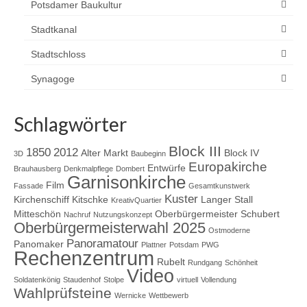
Potsdamer Baukultur
Stadtkanal
Stadtschloss
Synagoge
Schlagwörter
Block III
1850
2012
Alter Markt
Block IV
3D
Baubeginn
Europakirche
Entwürfe
Brauhausberg
Denkmalpflege
Dombert
Garnisonkirche
Film
Fassade
Gesamtkunstwerk
Kuster
Kirchenschiff
Kitschke
Langer Stall
KreativQuartier
Mitteschön
Oberbürgermeister Schubert
Nachruf
Nutzungskonzept
Oberbürgermeisterwahl 2025
Ostmoderne
Panoramatour
Panomaker
Plattner
Potsdam
PWG
Rechenzentrum
Rubelt
Rundgang
Schönheit
Video
Soldatenkönig
Staudenhof
Stolpe
virtuell
Vollendung
Wahlprüfsteine
Wernicke
Wettbewerb