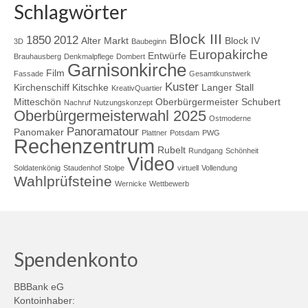
Schlagwörter
Block III
1850
2012
Alter Markt
Block IV
3D
Baubeginn
Europakirche
Entwürfe
Brauhausberg
Denkmalpflege
Dombert
Garnisonkirche
Film
Fassade
Gesamtkunstwerk
Kuster
Kirchenschiff
Kitschke
Langer Stall
KreativQuartier
Mitteschön
Oberbürgermeister Schubert
Nachruf
Nutzungskonzept
Oberbürgermeisterwahl 2025
Ostmoderne
Panoramatour
Panomaker
Plattner
Potsdam
PWG
Rechenzentrum
Rubelt
Rundgang
Schönheit
Video
Soldatenkönig
Staudenhof
Stolpe
virtuell
Vollendung
Wahlprüfsteine
Wernicke
Wettbewerb
Spendenkonto
BBBank eG
Kontoinhaber: