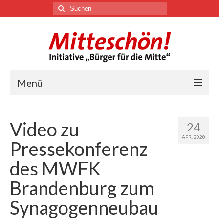
Suchen
nach:
Menü
🏛
Video zu
24
Über uns
APR. 2020
Pressekonferenz
Themen
des MWFK
Brandenburg zum
Youtube
Synagogenneubau
Links