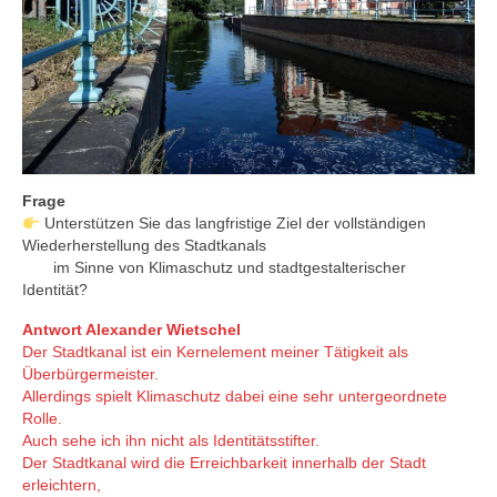
Frage
Unterstützen Sie das langfristige Ziel der vollständigen
Wiederherstellung des Stadtkanals
im Sinne von Klimaschutz und stadtgestalterischer
Identität?
Antwort Alexander Wietschel
Der Stadtkanal ist ein Kernelement meiner Tätigkeit als
Überbürgermeister.
Allerdings spielt Klimaschutz dabei eine sehr untergeordnete
Rolle.
Auch sehe ich ihn nicht als Identitätsstifter.
Der Stadtkanal wird die Erreichbarkeit innerhalb der Stadt
erleichtern,