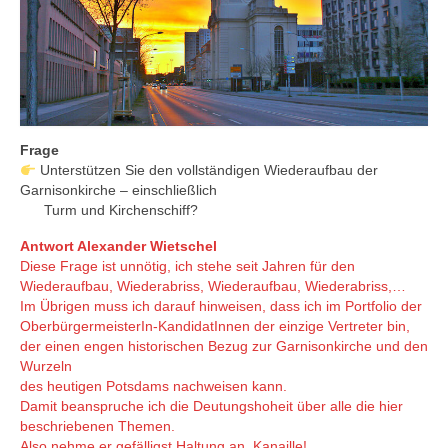
Frage
Unterstützen Sie den vollständigen Wiederaufbau der
Garnisonkirche – einschließlich
Turm und Kirchenschiff?
Antwort Alexander Wietschel
Diese Frage ist unnötig, ich stehe seit Jahren für den
Wiederaufbau, Wiederabriss, Wiederaufbau, Wiederabriss,…
Im Übrigen muss ich darauf hinweisen, dass ich im Portfolio der
OberbürgermeisterIn-KandidatInnen der einzige Vertreter bin,
der einen engen historischen Bezug zur Garnisonkirche und den
Wurzeln
des heutigen Potsdams nachweisen kann.
Damit beanspruche ich die Deutungshoheit über alle die hier
beschriebenen Themen.
Also nehme er gefälligst Haltung an. Kanaille!