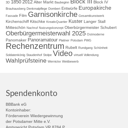
Block III
1850
2012
Alter Markt
Block IV
3D
Baubeginn
Europakirche
Entwürfe
Brauhausberg
Denkmalpflege
Dombert
Garnisonkirche
Film
Fassade
Gesamtkunstwerk
Kuster
Kirchenschiff
Kitschke
Langer Stall
KreativQuartier
Mitteschön
Oberbürgermeister Schubert
Nachruf
Nutzungskonzept
Oberbürgermeisterwahl 2025
Ostmoderne
Panoramatour
Panomaker
Plattner
Potsdam
PWG
Rechenzentrum
Rubelt
Rundgang
Schönheit
Video
Soldatenkönig
Staudenhof
Stolpe
virtuell
Vollendung
Wahlprüfsteine
Wernicke
Wettbewerb
Spendenkonto
BBBank eG
Kontoinhaber:
Förderverein Wiedergewinnung
der Potsdamer Mitte e.V.
Amtsgericht Potsdam VR 8784 P