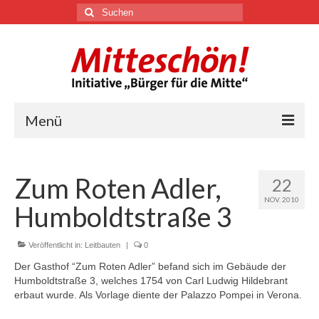
Suchen
nach:
Menü
🏛
Zum Roten Adler,
22
Über uns
NOV. 2010
Humboldtstraße 3
Themen
Veröffentlicht in:
Leitbauten
|
0
Der Gasthof “Zum Roten Adler” befand sich im Gebäude der
Youtube
Humboldtstraße 3, welches 1754 von Carl Ludwig Hildebrant
erbaut wurde. Als Vorlage diente der Palazzo Pompei in Verona.
Links