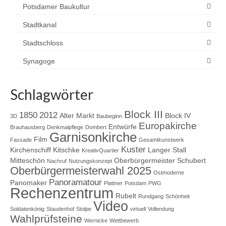
Potsdamer Baukultur
Stadtkanal
Stadtschloss
Synagoge
Schlagwörter
Block III
1850
2012
Alter Markt
Block IV
3D
Baubeginn
Europakirche
Entwürfe
Brauhausberg
Denkmalpflege
Dombert
Garnisonkirche
Film
Fassade
Gesamtkunstwerk
Kuster
Kirchenschiff
Kitschke
Langer Stall
KreativQuartier
Mitteschön
Oberbürgermeister Schubert
Nachruf
Nutzungskonzept
Oberbürgermeisterwahl 2025
Ostmoderne
Panoramatour
Panomaker
Plattner
Potsdam
PWG
Rechenzentrum
Rubelt
Rundgang
Schönheit
Video
Soldatenkönig
Staudenhof
Stolpe
virtuell
Vollendung
Wahlprüfsteine
Wernicke
Wettbewerb