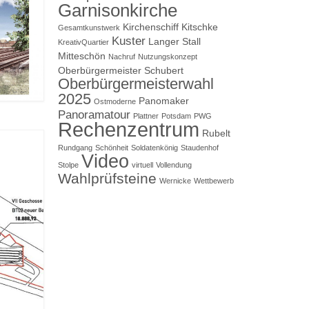
Garnisonkirche
Kirchenschiff
Kitschke
Gesamtkunstwerk
Kuster
Langer Stall
KreativQuartier
Mitteschön
Nachruf
Nutzungskonzept
Oberbürgermeister Schubert
Oberbürgermeisterwahl
2025
Panomaker
Ostmoderne
Panoramatour
Plattner
Potsdam
PWG
Rechenzentrum
Rubelt
Rundgang
Schönheit
Soldatenkönig
Staudenhof
Video
Stolpe
virtuell
Vollendung
Wahlprüfsteine
Wernicke
Wettbewerb