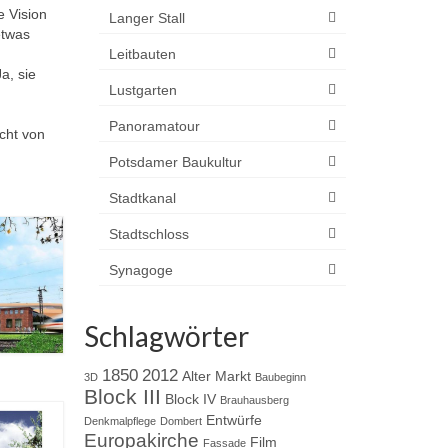
e Vision
Langer Stall
etwas
Leitbauten
a, sie
Lustgarten
Panoramatour
cht von
Potsdamer Baukultur
Stadtkanal
Stadtschloss
Synagoge
Schlagwörter
1850
2012
Alter Markt
3D
Baubeginn
Block III
Block IV
Brauhausberg
Entwürfe
Denkmalpflege
Dombert
Europakirche
Film
Fassade