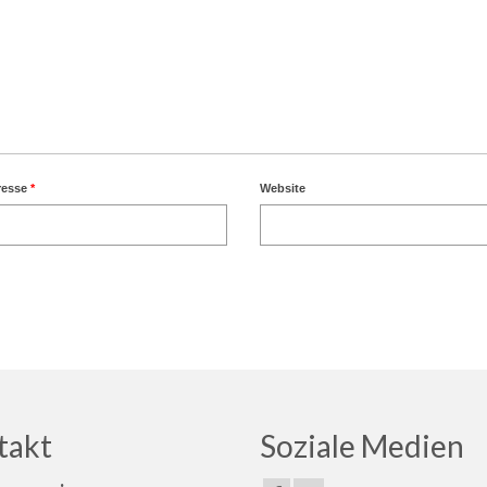
resse
*
Website
takt
Soziale Medien