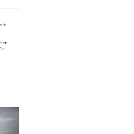
e in
chen
Die