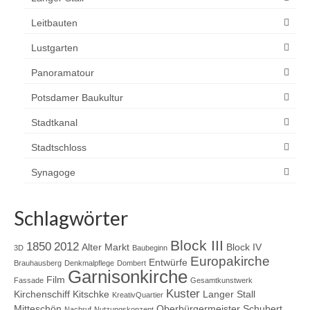
Leitbauten
Lustgarten
Panoramatour
Potsdamer Baukultur
Stadtkanal
Stadtschloss
Synagoge
Schlagwörter
Block III
1850
2012
Alter Markt
Block IV
3D
Baubeginn
Europakirche
Entwürfe
Brauhausberg
Denkmalpflege
Dombert
Garnisonkirche
Film
Fassade
Gesamtkunstwerk
Kuster
Kirchenschiff
Kitschke
Langer Stall
KreativQuartier
Mitteschön
Oberbürgermeister Schubert
Nachruf
Nutzungskonzept