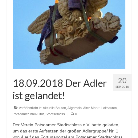
Blog
Kontakt
20
18.09.2018 Der Adler
SEP. 2018
ist gelandet!
Veröffentlicht in:
Aktuelle Bauten
,
Allgemein
,
Alter Markt
,
Leitbauten
,
Potsdamer Baukultur
,
Stadtschloss
|
0
Der Verein Potsdamer Stadtschloss e.V. hatte geladen,
um das erste Aufsetzen der großen Adlergruppe/ Nr. 1
von 4 auf das Fortunaportal am Potsdamer Stadtschloss