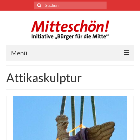
Suchen
nach:
Menü
🏛
Attikaskulptur
Über uns
Themen
Youtube
Links