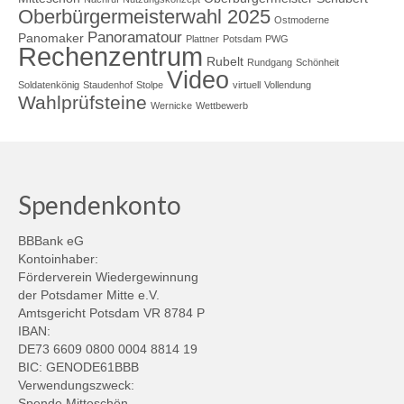
Oberbürgermeisterwahl 2025
Ostmoderne
Panoramatour
Panomaker
Plattner
Potsdam
PWG
Rechenzentrum
Rubelt
Rundgang
Schönheit
Video
Soldatenkönig
Staudenhof
Stolpe
virtuell
Vollendung
Wahlprüfsteine
Wernicke
Wettbewerb
Spendenkonto
BBBank eG
Kontoinhaber:
Förderverein Wiedergewinnung
der Potsdamer Mitte e.V.
Amtsgericht Potsdam VR 8784 P
IBAN:
DE73 6609 0800 0004 8814 19
BIC: GENODE61BBB
Verwendungszweck:
Spende Mitteschön