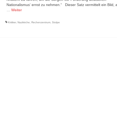
Nationalismus‘ ernst zu nehmen.“ Dieser Satz vermittelt ein Bild, 
…
Weiter
Kritiker
,
Nazikirche
,
Rechenzentrum
,
Stolpe