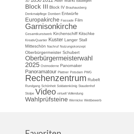
1850
2012
Alter Markt
3D
Baubeginn
Block III
Block IV
Brauhausberg
Entwürfe
Denkmalpflege
Dombert
Europakirche
Film
Fassade
Garnisonkirche
Kirchenschiff
Kitschke
Gesamtkunstwerk
Kuster
Langer Stall
KreativQuartier
Mitteschön
Nachruf
Nutzungskonzept
Oberbürgermeister Schubert
Oberbürgermeisterwahl
2025
Panomaker
Ostmoderne
Panoramatour
Plattner
Potsdam
PWG
Rechenzentrum
Rubelt
Rundgang
Schönheit
Soldatenkönig
Staudenhof
Video
Stolpe
virtuell
Vollendung
Wahlprüfsteine
Wernicke
Wettbewerb
Favoriten