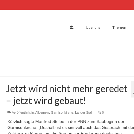
🏛
Über uns
Themen
Jetzt wird nicht mehr geredet
– jetzt wird gebaut!
Veröffentlicht in:
Allgemein
,
Garnisonkirche
,
Langer Stall
|
0
Kürzlich sagte Manfred Stolpe in der PNN zum Baubeginn der
Garnisonkirche: „Deshalb ist es sinnvoll auch das Gespräch mit de
Kritikern zu führen, um die Sorgen vor Förderung deutschen