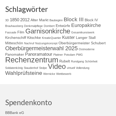
Schlagwörter
Block III
1850
2012
Alter Markt
Block IV
3D
Baubeginn
Europakirche
Entwürfe
Brauhausberg
Denkmalpflege
Dombert
Garnisonkirche
Film
Fassade
Gesamtkunstwerk
Kuster
Kirchenschiff
Kitschke
Langer Stall
KreativQuartier
Mitteschön
Oberbürgermeister Schubert
Nachruf
Nutzungskonzept
Oberbürgermeisterwahl 2025
Ostmoderne
Panoramatour
Panomaker
Plattner
Potsdam
PWG
Rechenzentrum
Rubelt
Rundgang
Schönheit
Video
Soldatenkönig
Staudenhof
Stolpe
virtuell
Vollendung
Wahlprüfsteine
Wernicke
Wettbewerb
Spendenkonto
BBBank eG