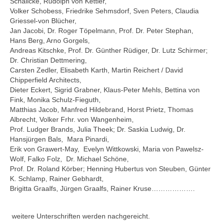
Schälicke, Rudolph von Kettler,
Volker Schobess, Friedrike Sehmsdorf, Sven Peters, Claudia
Griessel-von Blücher,
Jan Jacobi, Dr. Roger Töpelmann, Prof. Dr. Peter Stephan,
Hans Berg, Arno Gorgels,
Andreas Kitschke, Prof. Dr. Günther Rüdiger, Dr. Lutz Schirmer;
Dr. Christian Dettmering,
Carsten Zedler, Elisabeth Karth, Martin Reichert / David
Chipperfield Architects,
Dieter Eckert, Sigrid Grabner, Klaus-Peter Mehls, Bettina von
Fink, Monika Schulz-Fieguth,
Matthias Jacob, Manfred Hildebrand, Horst Prietz, Thomas
Albrecht, Volker Frhr. von Wangenheim,
Prof. Ludger Brands, Julia Theek; Dr. Saskia Ludwig, Dr.
Hansjürgen Bals, Mara Pinardi,
Erik von Grawert-May, Evelyn Wittkowski, Maria von Pawelsz-
Wolf, Falko Folz, Dr. Michael Schöne,
Prof. Dr. Roland Körber; Henning Hubertus von Steuben, Günter
K. Schlamp, Rainer Gebhardt,
Brigitta Graalfs, Jürgen Graalfs, Rainer Kruse……………….
weitere Unterschriften werden nachgereicht.