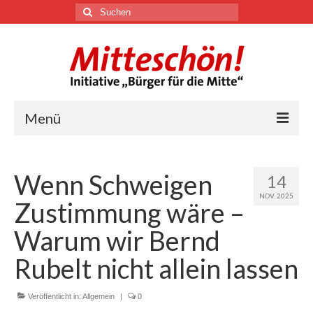
Suchen
nach:
Menü
🏛
Wenn Schweigen
14
Über uns
NOV. 2025
Zustimmung wäre –
Themen
Warum wir Bernd
Rubelt nicht allein lassen
Youtube
Veröffentlicht in:
Allgemein
|
0
Links