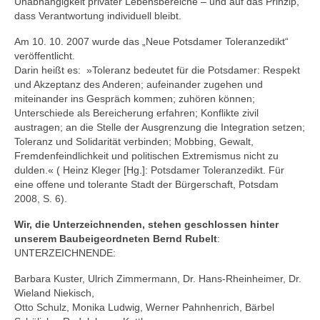
Unabhängigkeit privater Lebensbereiche – und auf das Prinzip,
dass Verantwortung individuell bleibt.
Am 10. 10. 2007 wurde das „Neue Potsdamer Toleranzedikt“
veröffentlicht.
Darin heißt es: »Toleranz bedeutet für die Potsdamer: Respekt
und Akzeptanz des Anderen; aufeinander zugehen und
miteinander ins Gespräch kommen; zuhören können;
Unterschiede als Bereicherung erfahren; Konflikte zivil
austragen; an die Stelle der Ausgrenzung die Integration setzen;
Toleranz und Solidarität verbinden; Mobbing, Gewalt,
Fremdenfeindlichkeit und politischen Extremismus nicht zu
dulden.« ( Heinz Kleger [Hg.]: Potsdamer Toleranzedikt. Für
eine offene und tolerante Stadt der Bürgerschaft, Potsdam
2008, S. 6).
Wir, die Unterzeichnenden, stehen geschlossen hinter
unserem Baubeigeordneten Bernd Rubelt
:
UNTERZEICHNENDE:
Barbara Kuster, Ulrich Zimmermann, Dr. Hans-Rheinheimer, Dr.
Wieland Niekisch,
Otto Schulz, Monika Ludwig, Werner Pahnhenrich, Bärbel