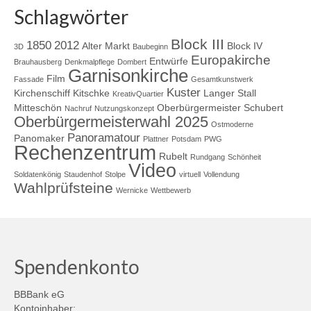
Schlagwörter
Block III
1850
2012
Alter Markt
Block IV
3D
Baubeginn
Europakirche
Entwürfe
Brauhausberg
Denkmalpflege
Dombert
Garnisonkirche
Film
Fassade
Gesamtkunstwerk
Kuster
Kirchenschiff
Kitschke
Langer Stall
KreativQuartier
Mitteschön
Oberbürgermeister Schubert
Nachruf
Nutzungskonzept
Oberbürgermeisterwahl 2025
Ostmoderne
Panoramatour
Panomaker
Plattner
Potsdam
PWG
Rechenzentrum
Rubelt
Rundgang
Schönheit
Video
Soldatenkönig
Staudenhof
Stolpe
virtuell
Vollendung
Wahlprüfsteine
Wernicke
Wettbewerb
Spendenkonto
BBBank eG
Kontoinhaber: