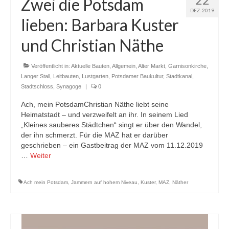
Zwei die Potsdam
DEZ. 2019
lieben: Barbara Kuster
und Christian Näthe
Veröffentlicht in:
Aktuelle Bauten
,
Allgemein
,
Alter Markt
,
Garnisonkirche
,
Langer Stall
,
Leitbauten
,
Lustgarten
,
Potsdamer Baukultur
,
Stadtkanal
,
Stadtschloss
,
Synagoge
|
0
Ach, mein PotsdamChristian Näthe liebt seine
Heimatstadt – und verzweifelt an ihr. In seinem Lied
„Kleines sauberes Städtchen“ singt er über den Wandel,
der ihn schmerzt. Für die MAZ hat er darüber
geschrieben – ein Gastbeitrag der MAZ vom 11.12.2019
…
Weiter
Ach mein Potsdam
,
Jammern auf hohem Niveau
,
Kuster
,
MAZ
,
Näther