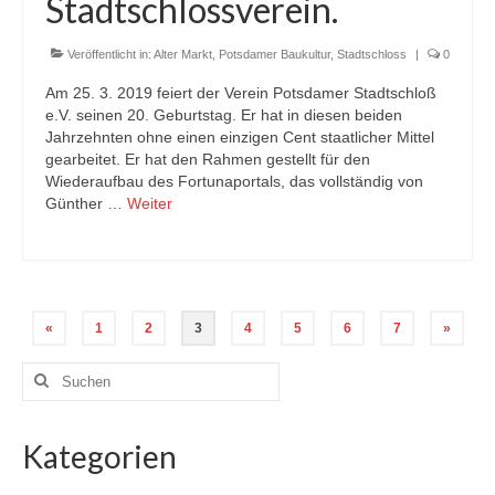
Stadtschlossverein.
Veröffentlicht in:
Alter Markt
,
Potsdamer Baukultur
,
Stadtschloss
|
0
Am 25. 3. 2019 feiert der Verein Potsdamer Stadtschloß
e.V. seinen 20. Geburtstag. Er hat in diesen beiden
Jahrzehnten ohne einen einzigen Cent staatlicher Mittel
gearbeitet. Er hat den Rahmen gestellt für den
Wiederaufbau des Fortunaportals, das vollständig von
Günther …
Weiter
Seitennummerierung
«
1
2
3
4
5
6
7
»
der
Suchen
nach:
Beiträge
Kategorien