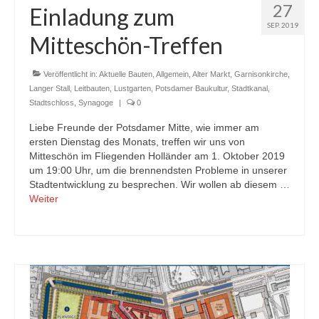
27
Einladung zum
SEP. 2019
Mitteschön-Treffen
Veröffentlicht in:
Aktuelle Bauten
,
Allgemein
,
Alter Markt
,
Garnisonkirche
,
Langer Stall
,
Leitbauten
,
Lustgarten
,
Potsdamer Baukultur
,
Stadtkanal
,
Stadtschloss
,
Synagoge
|
0
Liebe Freunde der Potsdamer Mitte, wie immer am
ersten Dienstag des Monats, treffen wir uns von
Mitteschön im Fliegenden Holländer am 1. Oktober 2019
um 19:00 Uhr, um die brennendsten Probleme in unserer
Stadtentwicklung zu besprechen. Wir wollen ab diesem …
Weiter