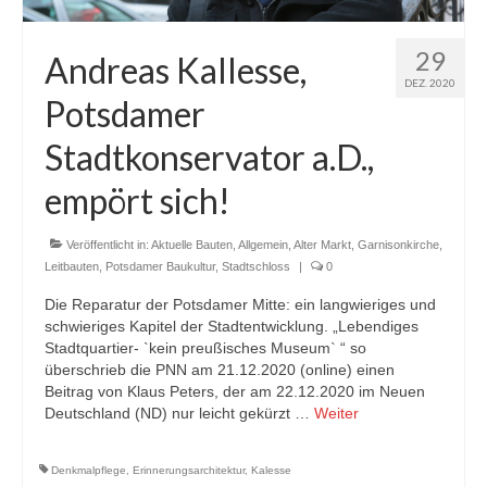
Blog
29
Andreas Kallesse,
Kontakt
DEZ. 2020
Potsdamer
Stadtkonservator a.D.,
empört sich!
Veröffentlicht in:
Aktuelle Bauten
,
Allgemein
,
Alter Markt
,
Garnisonkirche
,
Leitbauten
,
Potsdamer Baukultur
,
Stadtschloss
|
0
Die Reparatur der Potsdamer Mitte: ein langwieriges und
schwieriges Kapitel der Stadtentwicklung. „Lebendiges
Stadtquartier- `kein preußisches Museum` “ so
überschrieb die PNN am 21.12.2020 (online) einen
Beitrag von Klaus Peters, der am 22.12.2020 im Neuen
Deutschland (ND) nur leicht gekürzt …
Weiter
Denkmalpflege
,
Erinnerungsarchitektur
,
Kalesse