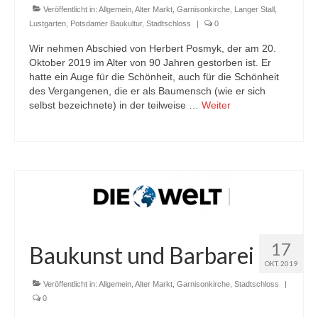
Veröffentlicht in:
Allgemein
,
Alter Markt
,
Garnisonkirche
,
Langer Stall
,
Lustgarten
,
Potsdamer Baukultur
,
Stadtschloss
|
0
Wir nehmen Abschied von Herbert Posmyk, der am 20.
Oktober 2019 im Alter von 90 Jahren gestorben ist. Er
hatte ein Auge für die Schönheit, auch für die Schönheit
des Vergangenen, die er als Baumensch (wie er sich
selbst bezeichnete) in der teilweise …
Weiter
17
Baukunst und Barbarei
OKT. 2019
Veröffentlicht in:
Allgemein
,
Alter Markt
,
Garnisonkirche
,
Stadtschloss
|
0