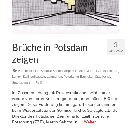
3
Brüche in Potsdam
OKT. 2019
zeigen
Veröffentlicht in:
Aktuelle Bauten
,
Allgemein
,
Alter Markt
,
Garnisonkirche
,
Langer Stall
,
Leitbauten
,
Lustgarten
,
Potsdamer Baukultur
,
Stadtkanal
,
Stadtschloss
|
0
Im Zusammnehang mit Rekonstruktionen wird immer
wieder von deren Kritikern gefordert, man müsse Brüche
zeigen. Diese Forderung kommt ganz besonders immer
beim Wiederaufbau der Garnisonkirche. So sagte z.B. der
Direktor des Potsdamer Zentrums für Zeithistorische
Forschung (ZZF), Martin Sabrow in …
Weiter