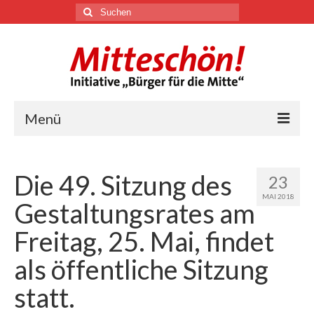
Suchen
nach:
Menü
🏛
Die 49. Sitzung des
23
Über uns
MAI 2018
Gestaltungsrates am
Themen
Freitag, 25. Mai, findet
als öffentliche Sitzung
Youtube
statt.
Links