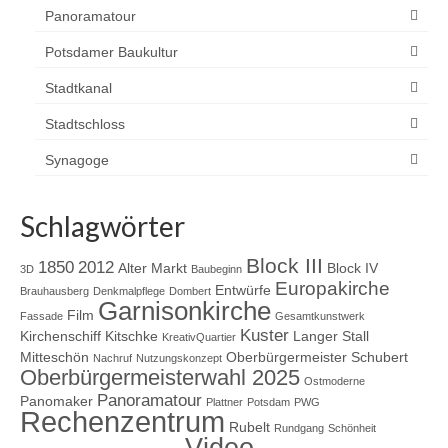
Panoramatour
Potsdamer Baukultur
Stadtkanal
Stadtschloss
Synagoge
Schlagwörter
Block III
1850
2012
Alter Markt
Block IV
3D
Baubeginn
Europakirche
Entwürfe
Brauhausberg
Denkmalpflege
Dombert
Garnisonkirche
Film
Fassade
Gesamtkunstwerk
Kuster
Kirchenschiff
Kitschke
Langer Stall
KreativQuartier
Mitteschön
Oberbürgermeister Schubert
Nachruf
Nutzungskonzept
Oberbürgermeisterwahl 2025
Ostmoderne
Panoramatour
Panomaker
Plattner
Potsdam
PWG
Rechenzentrum
Rubelt
Rundgang
Schönheit
Video