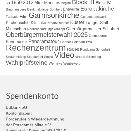
Block III
1850
2012
Alter Markt
Block IV
3D
Baubeginn
Europakirche
Entwürfe
Brauhausberg
Denkmalpflege
Dombert
Garnisonkirche
Film
Fassade
Gesamtkunstwerk
Kuster
Kirchenschiff
Kitschke
Langer Stall
KreativQuartier
Mitteschön
Oberbürgermeister Schubert
Nachruf
Nutzungskonzept
Oberbürgermeisterwahl 2025
Ostmoderne
Panoramatour
Panomaker
Plattner
Potsdam
PWG
Rechenzentrum
Rubelt
Rundgang
Schönheit
Video
Soldatenkönig
Staudenhof
Stolpe
virtuell
Vollendung
Wahlprüfsteine
Wernicke
Wettbewerb
Spendenkonto
BBBank eG
Kontoinhaber:
Förderverein Wiedergewinnung
der Potsdamer Mitte e.V.
Amtsgericht Potsdam VR 8784 P