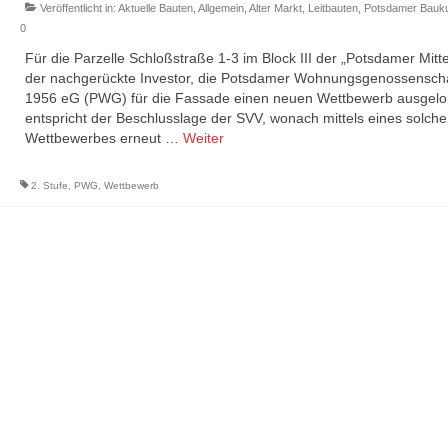
Veröffentlicht in:
Aktuelle Bauten
,
Allgemein
,
Alter Markt
,
Leitbauten
,
Potsdamer Bauku
0
Für die Parzelle Schloßstraße 1-3 im Block III der „Potsdamer Mitte
der nachgerückte Investor, die Potsdamer Wohnungsgenossenscha
1956 eG (PWG) für die Fassade einen neuen Wettbewerb ausgelob
entspricht der Beschlusslage der SVV, wonach mittels eines solch
Wettbewerbes erneut …
Weiter
2. Stufe
,
PWG
,
Wettbewerb