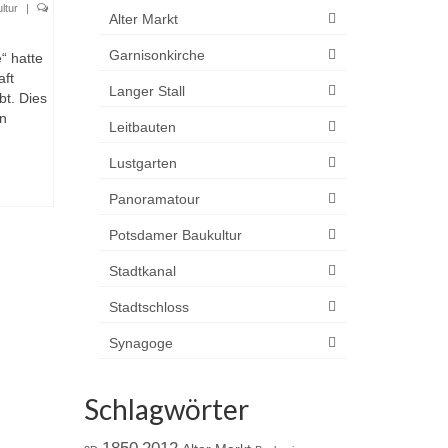
ltur
|
Alter Markt
Garnisonkirche
“ hatte
ft
Langer Stall
t. Dies
en
Leitbauten
Lustgarten
Panoramatour
Potsdamer Baukultur
Stadtkanal
Stadtschloss
Synagoge
Schlagwörter