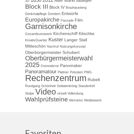
1850
2012
Alter Markt
3D
Baubeginn
Block III
Block IV
Brauhausberg
Entwürfe
Denkmalpflege
Dombert
Europakirche
Film
Fassade
Garnisonkirche
Kirchenschiff
Kitschke
Gesamtkunstwerk
Kuster
Langer Stall
KreativQuartier
Mitteschön
Nachruf
Nutzungskonzept
Oberbürgermeister Schubert
Oberbürgermeisterwahl
2025
Panomaker
Ostmoderne
Panoramatour
Plattner
Potsdam
PWG
Rechenzentrum
Rubelt
Rundgang
Schönheit
Soldatenkönig
Staudenhof
Video
Stolpe
virtuell
Vollendung
Wahlprüfsteine
Wernicke
Wettbewerb
Favoriten