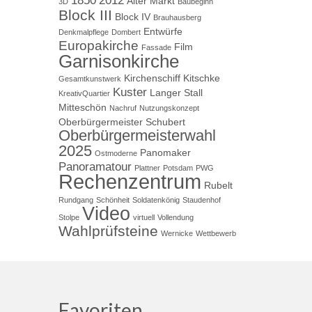
1850
2012
Alter Markt
3D
Baubeginn
Block III
Block IV
Brauhausberg
Entwürfe
Denkmalpflege
Dombert
Europakirche
Film
Fassade
Garnisonkirche
Kirchenschiff
Kitschke
Gesamtkunstwerk
Kuster
Langer Stall
KreativQuartier
Mitteschön
Nachruf
Nutzungskonzept
Oberbürgermeister Schubert
Oberbürgermeisterwahl
2025
Panomaker
Ostmoderne
Panoramatour
Plattner
Potsdam
PWG
Rechenzentrum
Rubelt
Rundgang
Schönheit
Soldatenkönig
Staudenhof
Video
Stolpe
virtuell
Vollendung
Wahlprüfsteine
Wernicke
Wettbewerb
Favoriten