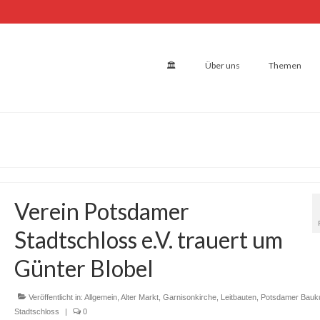
🏛
Über uns
Themen
Verein Potsdamer
Stadtschloss e.V. trauert um
Günter Blobel
Veröffentlicht in:
Allgemein
,
Alter Markt
,
Garnisonkirche
,
Leitbauten
,
Potsdamer Bauku
Stadtschloss
|
0